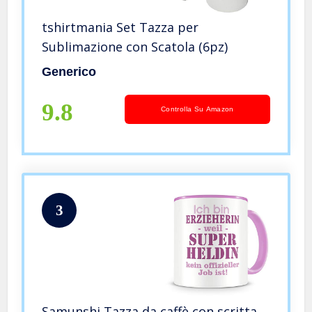
tshirtmania Set Tazza per
Sublimazione con Scatola (6pz)
Generico
9.8
Controlla Su Amazon
3
Samunshi Tazza da caffè con scritta