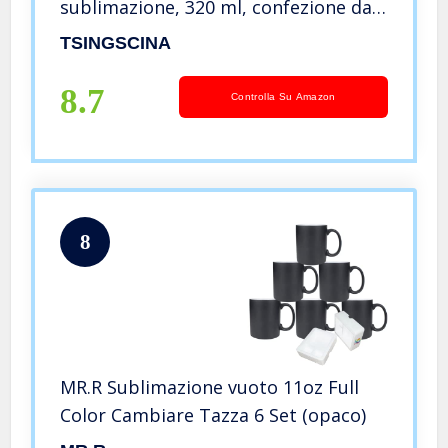
sublimazione, 320 ml, confezione da
24 pezzi, colore: Bianco
TSINGSCINA
8.7
Controlla Su Amazon
8
MR.R Sublimazione vuoto 11oz Full
Color Cambiare Tazza 6 Set (opaco)