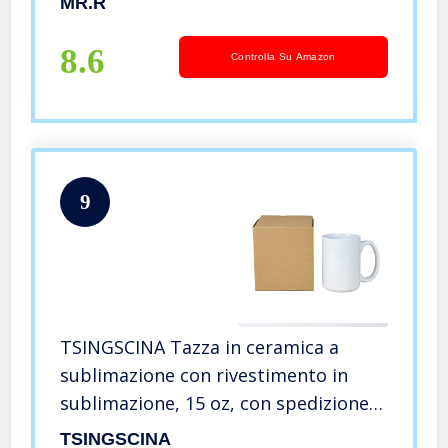
MR.R
8.6
Controlla Su Amazon
9
TSINGSCINA Tazza in ceramica a
sublimazione con rivestimento in
sublimazione, 15 oz, con spedizione
riutilizzabile infrangibile, 425 ml,
TSINGSCINA