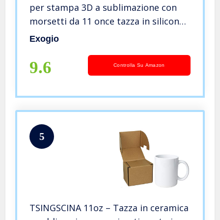
per stampa 3D a sublimazione con
morsetti da 11 once tazza in silicone
a forma di bicchiere per stampa 3D
Exogio
9.6
Controlla Su Amazon
5
TSINGSCINA 11oz – Tazza in ceramica