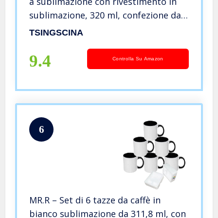
a sublimazione con rivestimento in
sublimazione, 320 ml, confezione da
12 pezzi, colore: Bianco
TSINGSCINA
9.4
Controlla Su Amazon
6
MR.R – Set di 6 tazze da caffè in
bianco sublimazione da 311,8 ml, con