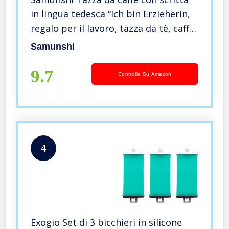
in lingua tedesca “Ich bin Erzieherin,
regalo per il lavoro, tazza da tè, caffè
in 2 misure e 372 colori (Erzieferina
Samunshi
300 ml rosa/rosa)
9.7
Controlla Su Amazon
4
Exogio Set di 3 bicchieri in silicone