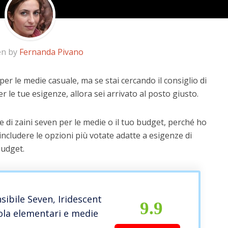
en by
Fernanda Pivano
per le medie casuale, ma se stai cercando il consiglio di
r le tue esigenze, allora sei arrivato al posto giusto.
 di zaini seven per le medie o il tuo budget, perché ho
includere le opzioni più votate adatte a esigenze di
budget.
sibile Seven, Iridescent
9.9
ola elementari e medie