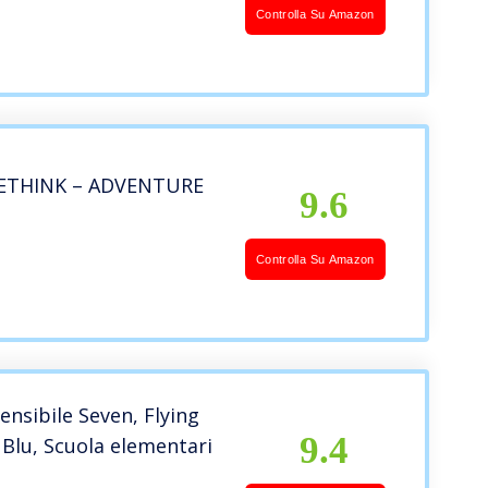
Controlla Su Amazon
ETHINK – ADVENTURE
9.6
Controlla Su Amazon
ensibile Seven, Flying
9.4
Blu, Scuola elementari