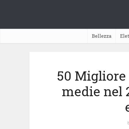
Bellezza
Ele
50 Migliore 
medie nel 