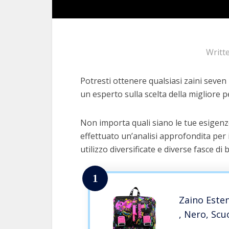
Writt
Potresti ottenere qualsiasi zaini seven 
un esperto sulla scelta della migliore pe
Non importa quali siano le tue esigenze
effettuato un’analisi approfondita per 
utilizzo diversificate e diverse fasce di 
1
Zaino Esten
, Nero, Scu