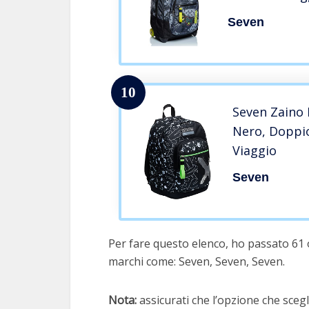
Seven
10
Seven Zaino 
Nero, Doppi
Viaggio
Seven
Per fare questo elenco, ho passato 61 o
marchi come: Seven, Seven, Seven.
Nota:
assicurati che l’opzione che scegli