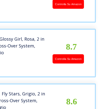
Controlla Su Amazon
Glossy Girl, Rosa, 2 in
8.7
ross-Over System,
io
Controlla Su Amazon
 Fly Stars, Grigio, 2 in
8.6
ross-Over System,
gio