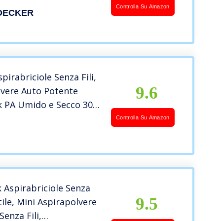
pio Sistema di
Controlla Su Amazon
DECKER
o, Design Compatto,
re Rimovibile,
 a Muro, 385ml 3.6V
irabriciole Senza Fili,
9.6
lvere Auto Potente
k PA Umido e Secco 30
 Lavoro Aspirabriciole
Controlla Su Amazon
ile, Bbuono per Casa,
icio
 Aspirabriciole Senza
9.5
tile, Mini Aspirapolvere
Senza Fili,