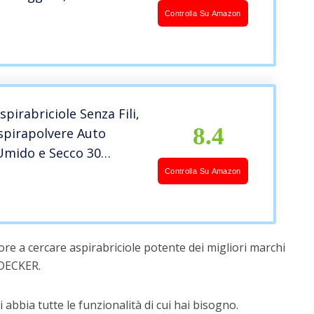
 Base di carica, Sistema
Controlla Su Amazon
amento semplice e
 Accessori per una
 360°
pirabriciole Senza Fili,
8.4
spirapolvere Auto
Umido e Secco 30
 Lavoro Aspirabriciole
Controlla Su Amazon
ile, Bbuono per Casa,
icio
re a cercare aspirabriciole potente dei migliori marchi
DECKER.
 abbia tutte le funzionalità di cui hai bisogno.