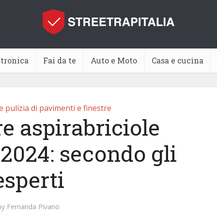
ttronica
Fai da te
Auto e Moto
Casa e cucina
 pulizia di pavimenti e finestre
e aspirabriciole
 2024: secondo gli
esperti
by
Fernanda Pivano