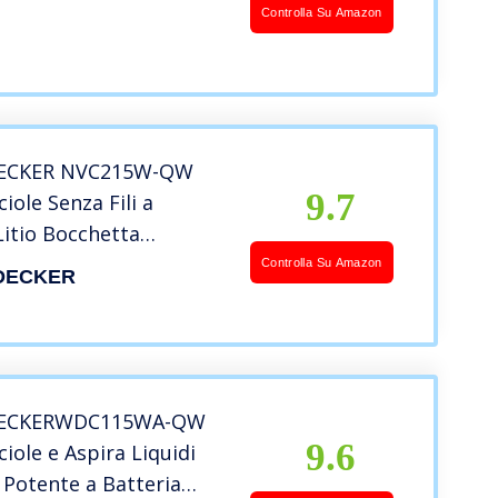
 Aspirapolvere
Controlla Su Amazon
ile Filtro HEPA Umido e
 Illuminazione a LED
 Casa
ECKER NVC215W-QW
9.7
iole Senza Fili a
Litio Bocchetta
le e Doppio Sistema di
Controlla Su Amazon
DECKER
o,Contenitore
e, Supporto a Muro,
385 ml, 7.2 V, 5.4 Wh,
ECKERWDC115WA-QW
9.6
ciole e Aspira Liquidi
i Potente a Batteria