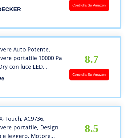
Estendibile, 2 Livelli di
Controlla Su Amazon
DECKER
ne, Ottimo per le
Contenitore Rimovibile,
V 36Wh
vere Auto Potente,
8.7
vere portatile 10000 Pa
ry con luce LED,
ciole Senza Fili Potente
Controlla Su Amazon
ve
ria Ricaricabile da 6000
 120W Aspirapolvere a
X-Touch, AC9736,
8.5
vere portatile, Design
 e leggero, Motore