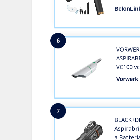
Aspirapo
BelonLin
9000pA, 4
Potente U
Auto Uffi
6
VORWERK
ASPIRAB
VC100 vc
Vorwerk
7
BLACK+D
Aspirabri
a Batteri