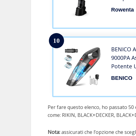
digitale,
Rowenta
di svuot
igienico,
pulizia a
10
BENICO As
9000PA A
Potente 
Minuti di
BENICO
Ricaricab
Auto, Uff
Per fare questo elenco, ho passato 50 o
come: RIKIN, BLACK+DECKER, BLACK+
Nota:
assicurati che l’opzione che scegli