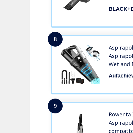
Aspirante 
BLACK+
Aspirazio
Altezze, 
700ml 18
8
Aspirapol
Aspirapol
Wet and D
Aspirabri
Aufachie
con Batte
mAh, 12V
Batteria
9
Rowenta 
Aspirapol
compatto