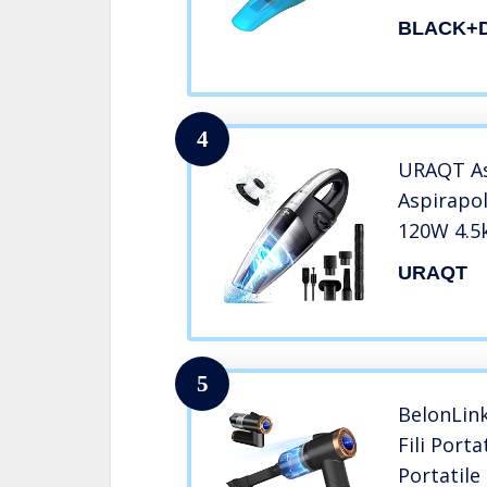
Litio Dop
BLACK+
Filtraggi
Contenito
Supporto
5.4Wh
4
URAQT Asp
Aspirapo
120W 4.5
Minuti di
URAQT
Ricaricab
Auto, Uff
5
BelonLink
Fili Porta
Portatile 