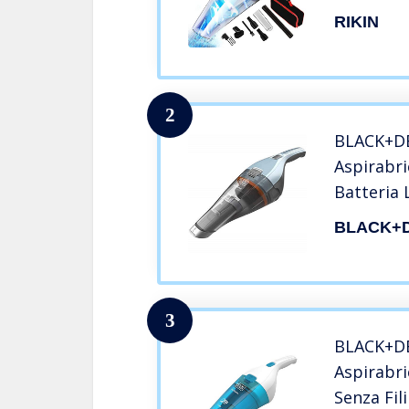
120W 12V
RIKIN
Ricaricab
Secco con
per Auto
2
BLACK+D
Aspirabric
Batteria 
Estensibi
BLACK+
Filtraggi
Rimovibil
Capacità 
Azzurro
3
BLACK+D
Aspirabri
Senza Fil