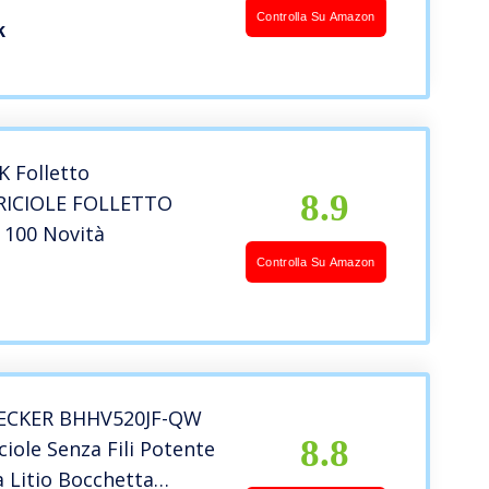
lvere per Auto 120W
Controlla Su Amazon
k
000mAh, Aspirabriciole
SB Ricaricabile Per
cio E Casa
 Folletto
8.9
RICIOLE FOLLETTO
 100 Novità
Controlla Su Amazon
ECKER BHHV520JF-QW
8.8
ciole Senza Fili Potente
a Litio Bocchetta